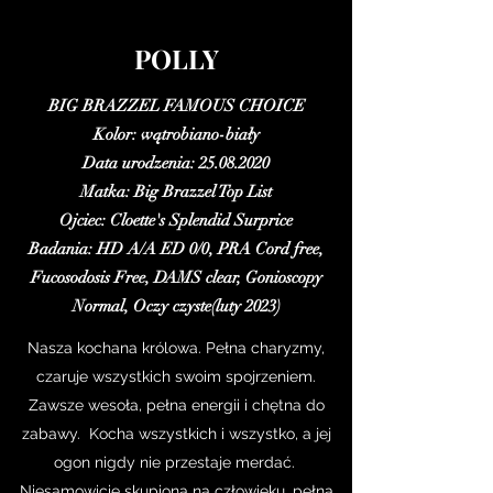
POLLY
BIG BRAZZEL FAMOUS CHOICE
Kolor: wątrobiano-biały
Data urodzenia:
25.08.2020
Matka: Big Brazzel Top List
Ojciec: Cloette's Splendid Surprice
Badania: HD A/A ED 0/0, PRA Cord free,
Fucosodosis Free, DAMS clear, Gonioscopy
Normal, Oczy czyste(luty 2023)
Nasza kochana królowa. Pełna charyzmy,
czaruje wszystkich swoim spojrzeniem.
Zawsze wesoła, pełna energii i chętna do
zabawy. Kocha wszystkich i wszystko, a jej
ogon nigdy nie przestaje merdać.
Niesamowicie skupiona na człowieku, pełna